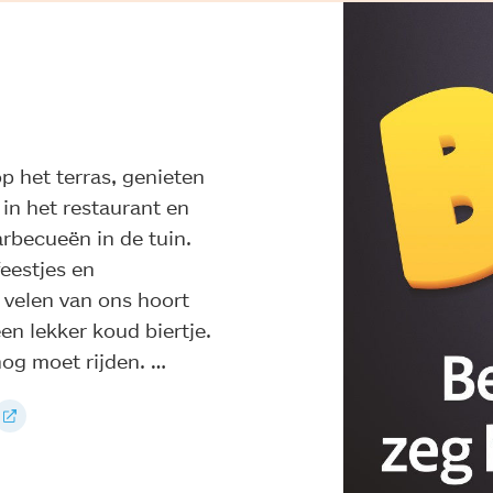
op het terras, genieten
 in het restaurant en
arbecueën in de tuin.
feestjes en
 velen van ons hoort
een lekker koud biertje.
nog moet rijden. …