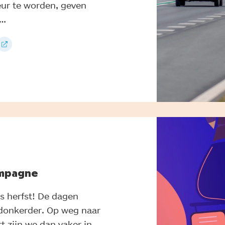
r te worden, geven
 …
ampagne
is herfst! De dagen
donkerder. Op weg naar
t zijn we dan vaker in