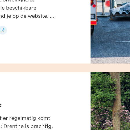
le beschikbare
d je op de website. …
e
f er regelmatig komt
: Drenthe is prachtig.