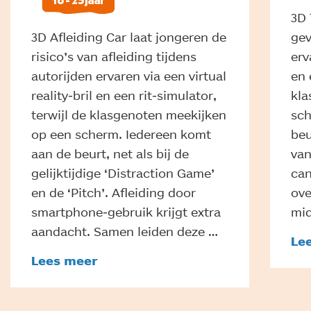
3D 
gev
3D Afleiding Car laat jongeren de
erv
risico’s van afleiding tijdens
en 
autorijden ervaren via een virtual
kla
reality-bril en een rit-simulator,
sch
terwijl de klasgenoten meekijken
beu
op een scherm. Iedereen komt
van
aan de beurt, net als bij de
can
gelijktijdige ‘Distraction Game’
ove
en de ‘Pitch’. Afleiding door
mid
smartphone-gebruik krijgt extra
aandacht. Samen leiden deze …
Le
Lees meer