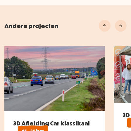
Andere projecten
3D
3D Afleiding Car klassikaal
16 - 25 jaar