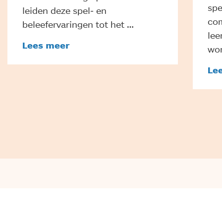
spe
leiden deze spel- en
com
beleefervaringen tot het …
lee
Lees meer
wor
Le