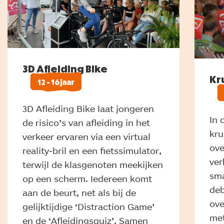
3D Afleiding Bike
Kr
12 - 16 jaar
3D Afleiding Bike laat jongeren
In 
de risico’s van afleiding in het
kru
verkeer ervaren via een virtual
ove
reality-bril en een fietssimulator,
ver
terwijl de klasgenoten meekijken
sma
op een scherm. Iedereen komt
deb
aan de beurt, net als bij de
ove
gelijktijdige ‘Distraction Game’
met
en de ‘Afleidingsquiz’. Samen