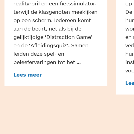
reality-bril en een fietssimulator,
op 
terwijl de klasgenoten meekijken
De 
op een scherm. Iedereen komt
hun
aan de beurt, net als bij de
wor
gelijktijdige ‘Distraction Game’
en 
en de ‘Afleidingsquiz’. Samen
ver
leiden deze spel- en
hum
beleefervaringen tot het …
ins
voo
Lees meer
Le