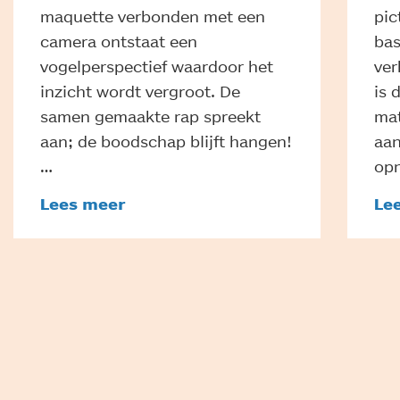
maquette verbonden met een
pi
camera ontstaat een
bas
vogelperspectief waardoor het
ver
inzicht wordt vergroot. De
is 
samen gemaakte rap spreekt
mat
aan; de boodschap blijft hangen!
aan
…
opn
Lees meer
Le