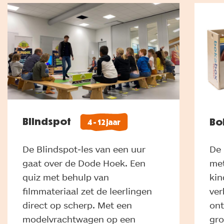
Blindspot
Bo
4 - 12 jaar
De Blindspot-les van een uur
De 
gaat over de Dode Hoek. Een
met
quiz met behulp van
kin
filmmateriaal zet de leerlingen
ver
direct op scherp. Met een
ont
modelvrachtwagen op een
gro